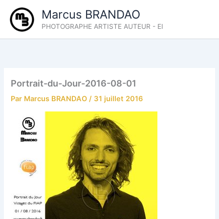
Aller
Marcus BRANDAO
au
PHOTOGRAPHE ARTISTE AUTEUR - EI
contenu
Portrait-du-Jour-2016-08-01
Par
Marcus BRANDAO
/
31 juillet 2016