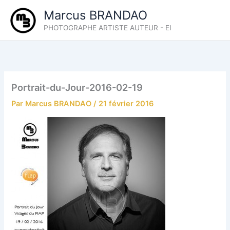
Aller
Marcus BRANDAO
au
PHOTOGRAPHE ARTISTE AUTEUR - EI
contenu
Portrait-du-Jour-2016-02-19
Par
Marcus BRANDAO
/
21 février 2016