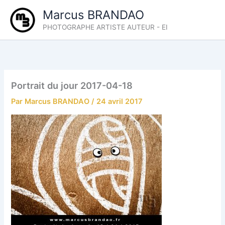
Aller
Marcus BRANDAO
au
PHOTOGRAPHE ARTISTE AUTEUR - EI
contenu
Portrait du jour 2017-04-18
Par
Marcus BRANDAO
/
24 avril 2017