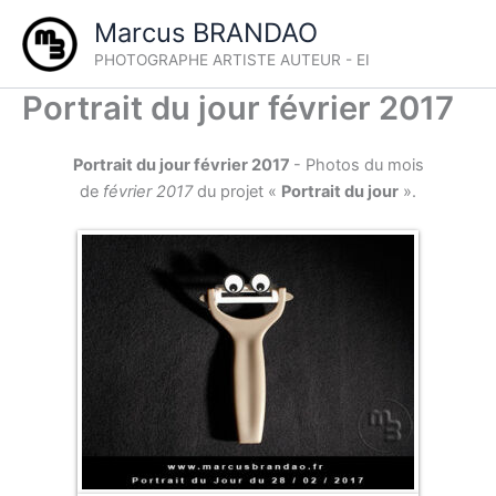
Aller
Marcus BRANDAO
au
PHOTOGRAPHE ARTISTE AUTEUR - EI
contenu
Portrait du jour février 2017
Portrait du jour février 2017
- Photos du mois
de
février
2017
du projet «
Portrait du jour
».