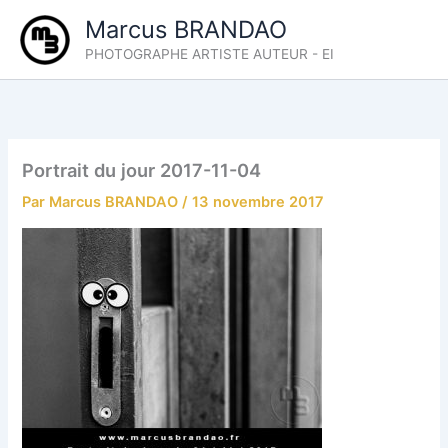
Aller
Marcus BRANDAO
au
PHOTOGRAPHE ARTISTE AUTEUR - EI
contenu
Portrait du jour 2017-11-04
Par
Marcus BRANDAO
/
13 novembre 2017