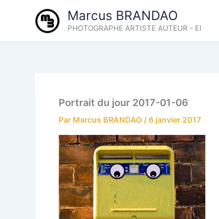
Aller
Marcus BRANDAO
au
PHOTOGRAPHE ARTISTE AUTEUR - EI
contenu
Portrait du jour 2017-01-06
Par
Marcus BRANDAO
/
6 janvier 2017