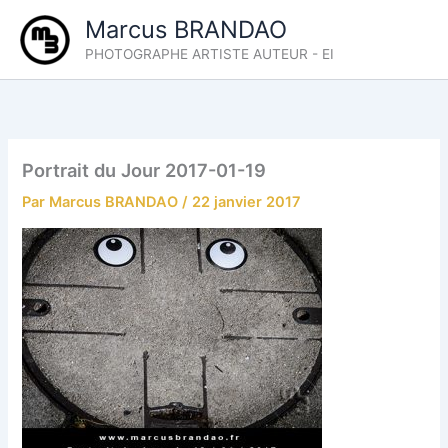
Aller
Marcus BRANDAO
au
PHOTOGRAPHE ARTISTE AUTEUR - EI
contenu
Portrait du Jour 2017-01-19
Par
Marcus BRANDAO
/
22 janvier 2017