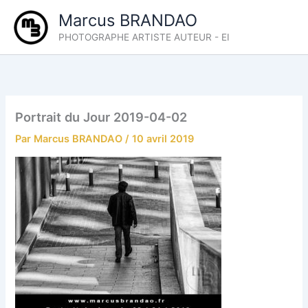
Aller
Marcus BRANDAO
au
PHOTOGRAPHE ARTISTE AUTEUR - EI
contenu
Portrait du Jour 2019-04-02
Par
Marcus BRANDAO
/
10 avril 2019