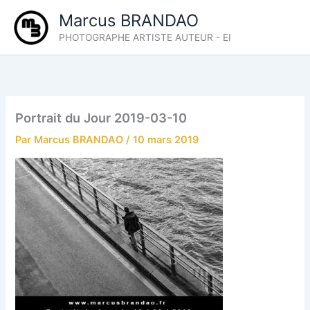
Aller
Marcus BRANDAO
au
PHOTOGRAPHE ARTISTE AUTEUR - EI
contenu
Portrait du Jour 2019-03-10
Par
Marcus BRANDAO
/
10 mars 2019