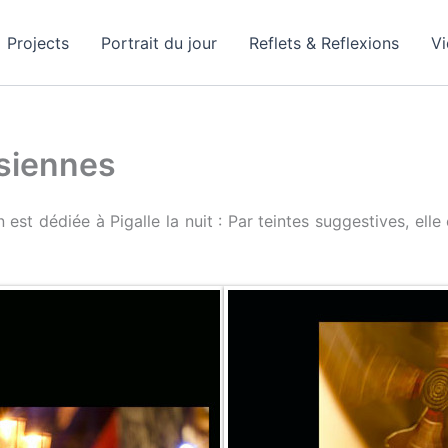
Projects
Portrait du jour
Reflets & Reflexions
V
isiennes
 est dédiée à Pigalle la nuit : Par teintes suggestives, ell