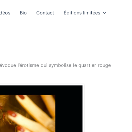
idéos
Bio
Contact
Éditions limitées
e évoque l’érotisme qui symbolise le quartier rouge