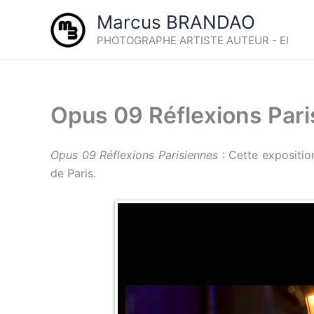
Aller
Marcus BRANDAO
au
PHOTOGRAPHE ARTISTE AUTEUR - EI
contenu
Opus 09 Réflexions Par
Opus 09 Réflexions Parisiennes
: Cette exposition
de Paris.