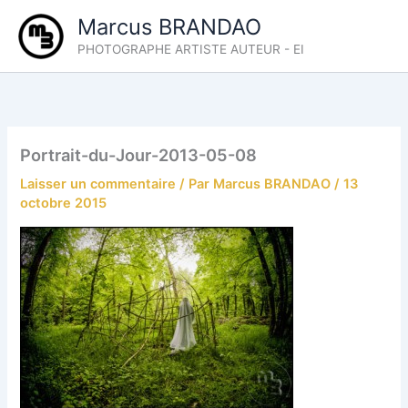
Aller
Marcus BRANDAO
au
PHOTOGRAPHE ARTISTE AUTEUR - EI
contenu
Portrait-du-Jour-2013-05-08
Laisser un commentaire
/ Par
Marcus BRANDAO
/
13
octobre 2015