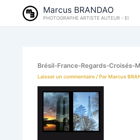
Aller
Marcus BRANDAO
au
PHOTOGRAPHE ARTISTE AUTEUR - EI
contenu
Brésil-France-Regards-Croisés-
Laisser un commentaire
/ Par
Marcus BR