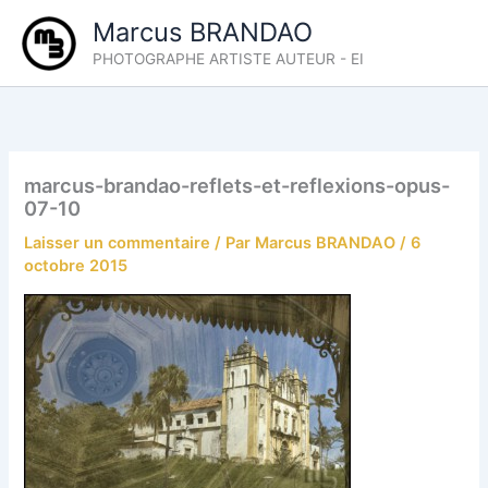
Aller
Marcus BRANDAO
au
PHOTOGRAPHE ARTISTE AUTEUR - EI
contenu
marcus-brandao-reflets-et-reflexions-opus-
07-10
Laisser un commentaire
/ Par
Marcus BRANDAO
/
6
octobre 2015