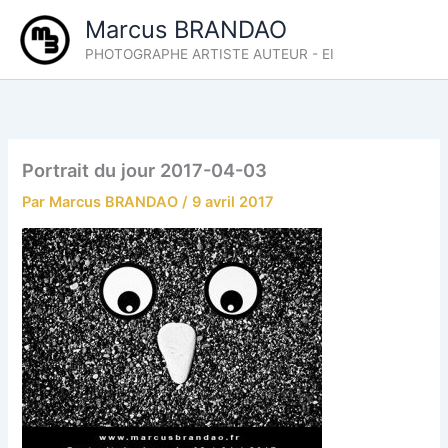
Aller
Marcus BRANDAO
au
PHOTOGRAPHE ARTISTE AUTEUR - EI
contenu
Portrait du jour 2017-04-03
Par
Marcus BRANDAO
/
9 avril 2017