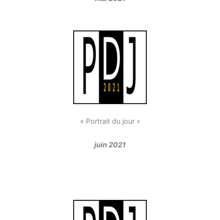
« Portrait du jour »
juin 2021