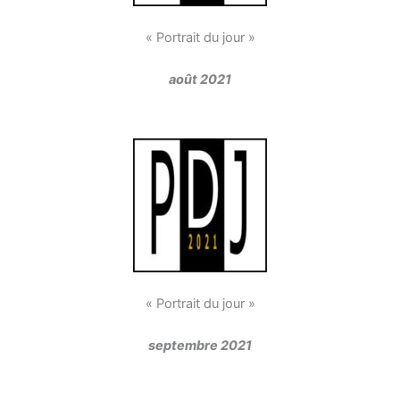
« Portrait du jour »
août 2021
« Portrait du jour »
septembre 2021