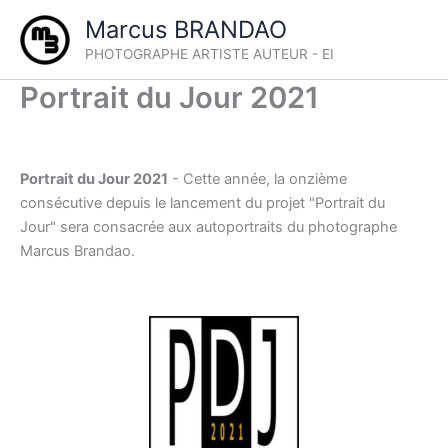
Aller
Marcus BRANDAO
au
PHOTOGRAPHE ARTISTE AUTEUR - EI
contenu
Portrait du Jour 2021
Portrait du Jour 2021
- Cette année, la onzième
consécutive depuis le lancement du projet "Portrait du
Jour" sera consacrée aux autoportraits du photographe
Marcus Brandao.