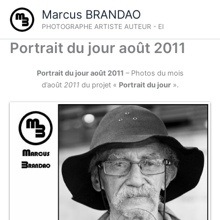
Aller
Marcus BRANDAO
au
PHOTOGRAPHE ARTISTE AUTEUR - EI
contenu
Portrait du jour août 2011
Portrait du jour août 2011
– Photos du mois
d’août
2011
du projet «
Portrait du jour
».