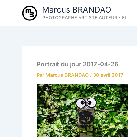
Aller
Marcus BRANDAO
au
PHOTOGRAPHE ARTISTE AUTEUR - EI
contenu
Portrait du jour 2017-04-26
Par
Marcus BRANDAO
/
30 avril 2017