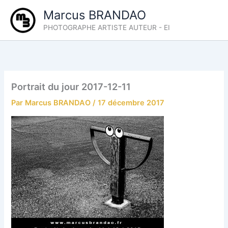
Aller
Marcus BRANDAO
au
PHOTOGRAPHE ARTISTE AUTEUR - EI
contenu
Portrait du jour 2017-12-11
Par
Marcus BRANDAO
/
17 décembre 2017