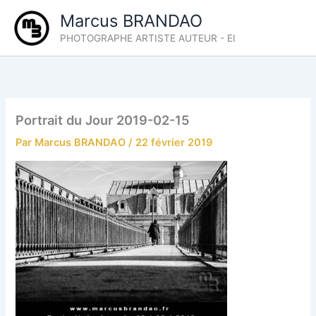
Aller
Marcus BRANDAO
au
PHOTOGRAPHE ARTISTE AUTEUR - EI
contenu
Portrait du Jour 2019-02-15
Par
Marcus BRANDAO
/
22 février 2019