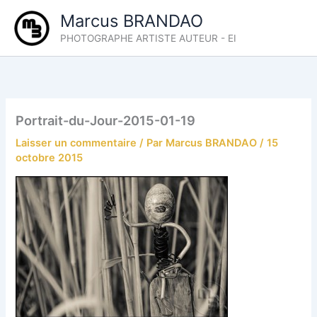
Aller
Marcus BRANDAO
au
PHOTOGRAPHE ARTISTE AUTEUR - EI
contenu
Portrait-du-Jour-2015-01-19
Laisser un commentaire
/ Par
Marcus BRANDAO
/
15
octobre 2015