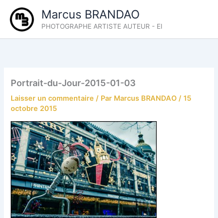
Aller
Marcus BRANDAO
au
PHOTOGRAPHE ARTISTE AUTEUR - EI
contenu
Portrait-du-Jour-2015-01-03
Laisser un commentaire
/ Par
Marcus BRANDAO
/
15
octobre 2015